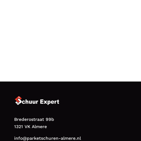
Vloerinspectie aanvragen
085 1301477
Offerte aanvragen
Brederostraat 99b
1321 VK Almere
info@parketschuren-almere.nl