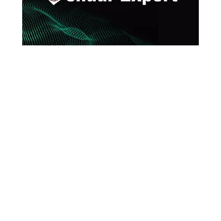

Best in the industry
Proin accumsan lectus eros, a aliquam justo
fringilla pharetra. Curabitur sodales metus a