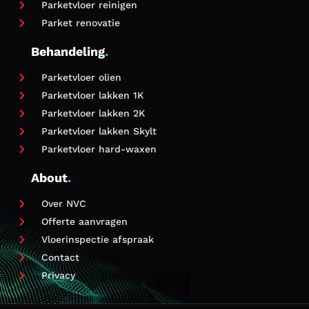
Parketvloer reinigen

Parket renovatie

Behandeling
.
Parketvloer olien

Parketvloer lakken 1K

Parketvloer lakken 2K

Parketvloer lakken Skylt

Parketvloer hard-waxen

About
.
Over NVC

Offerte aanvragen

Vloerinspectie afspraak

Contact

Privacy
