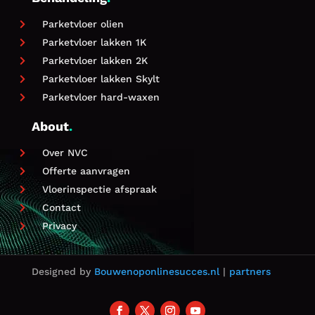
Parketvloer olien

Parketvloer lakken 1K

Parketvloer lakken 2K

Parketvloer lakken Skylt

Parketvloer hard-waxen

About
.
Over NVC

Offerte aanvragen

Vloerinspectie afspraak

Contact

Privacy

Designed by
Bouwenoponlinesucces.nl
|
partners