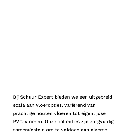
ONZE BREED SCALA AAN
VLOEROPTIES:
Van Hout tot PVC
.
Bij Schuur Expert bieden we een uitgebreid
scala aan vloeropties, variërend van
prachtige houten vloeren tot eigentijdse
PVC-vloeren. Onze collecties zijn zorgvuldig
samengesteld om te voldoen aan diverse