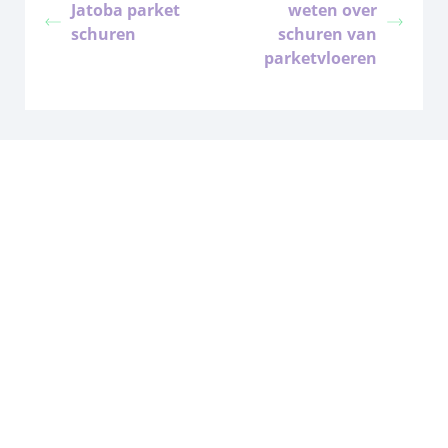
Jatoba parket
weten over
schuren
schuren van
parketvloeren
Klaar voor de
volgende stap!
Maak een afspraak met onze
Adviseur Paul & Michael om een
vloerinspectie afspraak in te
plannen zodat ons team nieuw