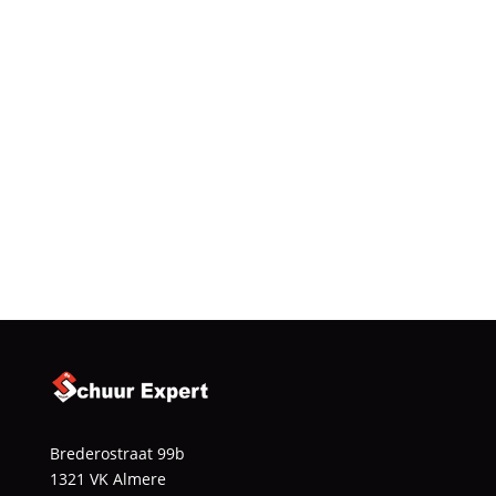
leven kan blazen in uw parketvloer.
Vloerinspectie aanvragen
085 1301477
Offerte aanvragen
Brederostraat 99b
1321 VK Almere